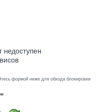
т недоступен
рвисов
йтесь формой ниже для обхода блокировки
ом