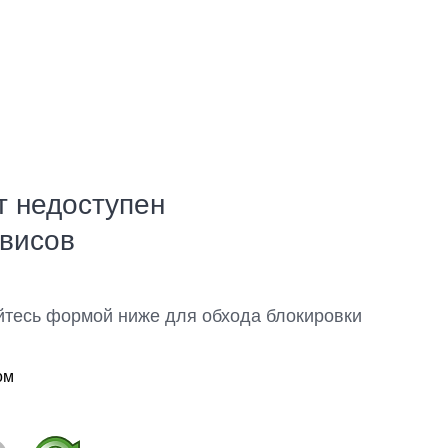
т недоступен
рвисов
йтесь формой ниже для обхода блокировки
ом