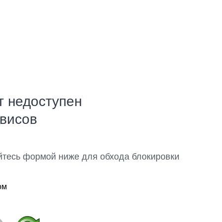
т недоступен
рвисов
йтесь формой ниже для обхода блокировки
ом