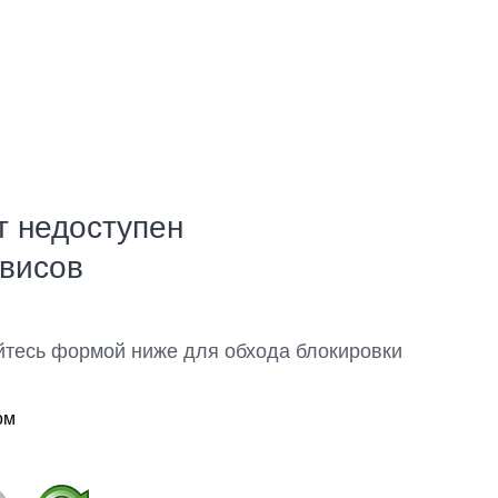
т недоступен
рвисов
йтесь формой ниже для обхода блокировки
ом