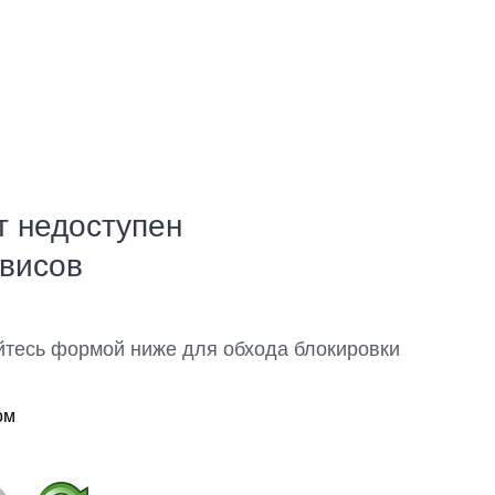
т недоступен
рвисов
йтесь формой ниже для обхода блокировки
ом