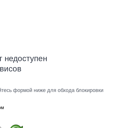
т недоступен
рвисов
йтесь формой ниже для обхода блокировки
ом