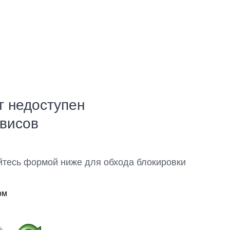
т недоступен
рвисов
йтесь формой ниже для обхода блокировки
ом