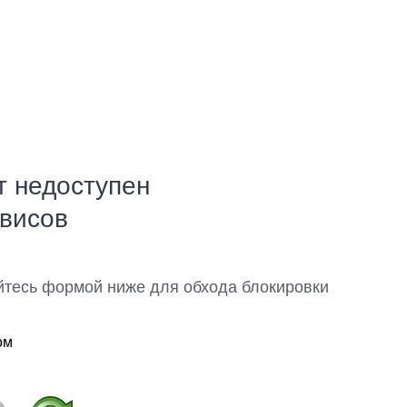
т недоступен
рвисов
йтесь формой ниже для обхода блокировки
ом