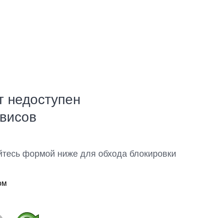
т недоступен
рвисов
йтесь формой ниже для обхода блокировки
ом