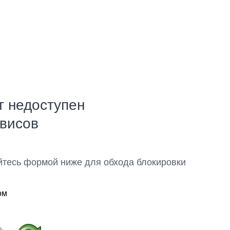
т недоступен
рвисов
йтесь формой ниже для обхода блокировки
ом